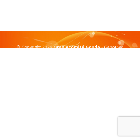
© Copyright 2026
Oranjecomité Gouda
- Gebouwd
door:
Compass Creations