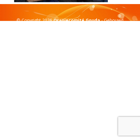
© Copyright 2026
Oranjecomité Gouda
- Gebouwd
door:
Compass Creations