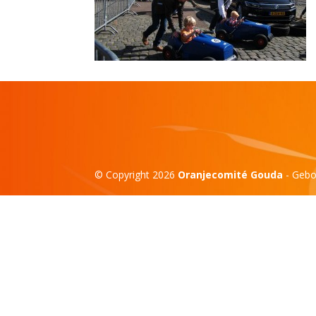
© Copyright 2026
Oranjecomité Gouda
- Geb