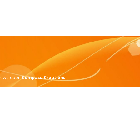
ouwd door:
Compass Creations