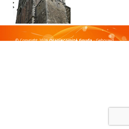
© Copyright 2026
Oranjecomité Gouda
- Gebouwd
door:
Compass Creations