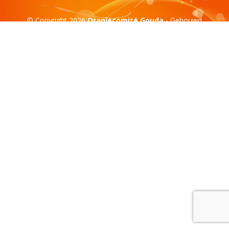
© Copyright 2026
Oranjecomité Gouda
- Gebouwd
door:
Compass Creations